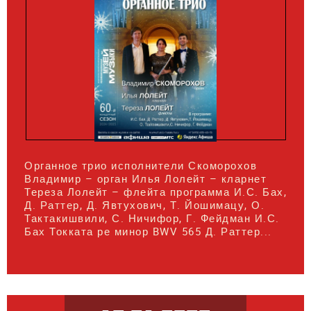
Органное трио исполнители Скоморохов
Владимир – орган Илья Лолейт – кларнет
Тереза Лолейт – флейта программа И.С. Бах,
Д. Раттер, Д. Явтухович, Т. Йошимацу, О.
Тактакишвили, С. Ничифор, Г. Фейдман И.С.
Бах Токката ре минор BWV 565 Д. Раттер...